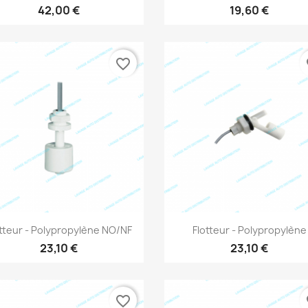
42,00 €
19,60 €
favorite_border
fa
Aperçu rapide
Aperçu rapide


otteur - Polypropylène NO/NF
Flotteur - Polypropylène
23,10 €
23,10 €
favorite_border
fa