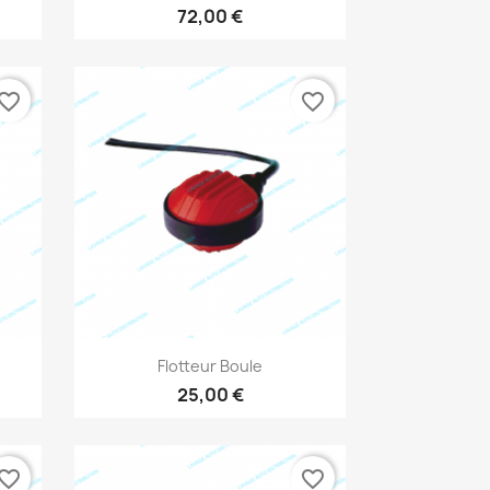
72,00 €
vorite_border
favorite_border
Aperçu rapide

Flotteur Boule
25,00 €
vorite_border
favorite_border