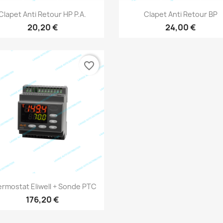
Aperçu rapide
Aperçu rapide


Clapet Anti Retour HP P.A.
Clapet Anti Retour BP
20,20 €
24,00 €
favorite_border
Aperçu rapide

rmostat Eliwell + Sonde PTC
176,20 €