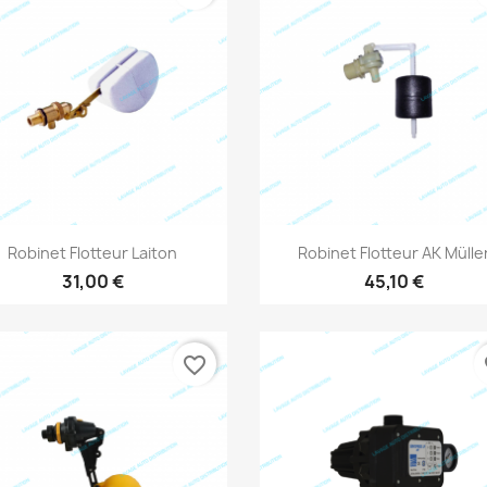
Aperçu rapide
Aperçu rapide


Robinet Flotteur Laiton
Robinet Flotteur AK Mülle
31,00 €
45,10 €
favorite_border
fa