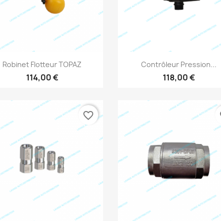
Aperçu rapide
Aperçu rapide


Robinet Flotteur TOPAZ
Contrôleur Pression...
114,00 €
118,00 €
favorite_border
fa