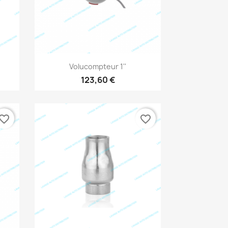
Aperçu rapide

Volucompteur 1''
123,60 €
vorite_border
favorite_border