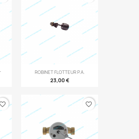
Aperçu rapide

r
ROBINET FLOTTEUR P.A.
23,00 €
vorite_border
favorite_border