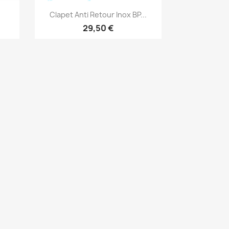
Aperçu rapide

Clapet Anti Retour Inox BP...
29,50 €