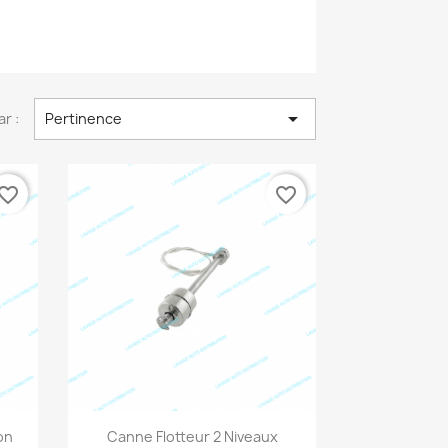

ar :
Pertinence
vorite_border
favorite_border
Aperçu rapide

on
Canne Flotteur 2 Niveaux