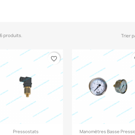
 16 produits.
Trier p
favorite_border
fa
Aperçu rapide
Aperçu rapide


Pressostats
Manomètres Basse Pressi